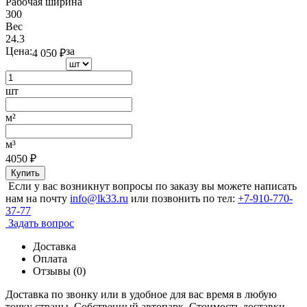
Рабочая ширина
300
Вес
24.3
Цена:
за
4 050
₽
шт
м²
м³
4050
₽
Купить
Если у вас возникнут вопросы по заказу вы можете написать
нам на почту
info@lk33.ru
или позвонить по тел:
+7-910-770-
37-77
Задать вопрос
Доставка
Оплата
Отзывы (0)
Доставка по звонку или в удобное для вас время в любую
точку страны. Собственный автопарк. Стоимость доставки