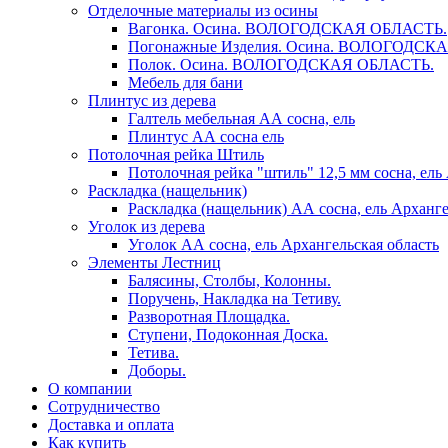
Отделочные материалы из осины
Вагонка. Осина. ВОЛОГОДСКАЯ ОБЛАСТЬ.
Погонажные Изделия. Осина. ВОЛОГОДСК
Полок. Осина. ВОЛОГОДСКАЯ ОБЛАСТЬ.
Мебель для бани
Плинтус из дерева
Галтель мебельная АА сосна, ель
Плинтус АА сосна ель
Потолочная рейка Штиль
Потолочная рейка "штиль" 12,5 мм сосна, ель
Раскладка (нащельник)
Раскладка (нащельник) АА сосна, ель Арханге
Уголок из дерева
Уголок АА сосна, ель Архангельская область
Элементы Лестниц
Балясины, Столбы, Колонны.
Поручень, Накладка на Тетиву.
Разворотная Площадка.
Ступени, Подоконная Доска.
Тетива.
Доборы.
О компании
Сотрудничество
Доставка и оплата
Как купить