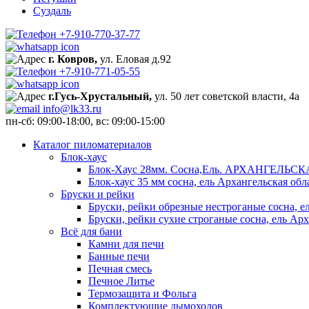
Суздаль
+7-910-770-37-77
г. Ковров,
ул. Еловая д.92
+7-910-771-05-55
г.Гусь-Хрустальный,
ул. 50 лет советской власти, 4а
info@lk33.ru
пн-сб: 09:00-18:00, вс: 09:00-15:00
Каталог пиломатериалов
Блок-хаус
Блок-Хаус 28мм. Сосна,Ель. АРХАНГЕЛЬС
Блок-хаус 35 мм сосна, ель Архангельская обл
Бруски и рейки
Бруски, рейки обрезные нестроганые сосна, е
Бруски, рейки сухие строганые сосна, ель Арх
Всё для бани
Камни для печи
Банные печи
Печная смесь
Печное Литье
Термозащита и Фольга
Комплектующие дымоходов