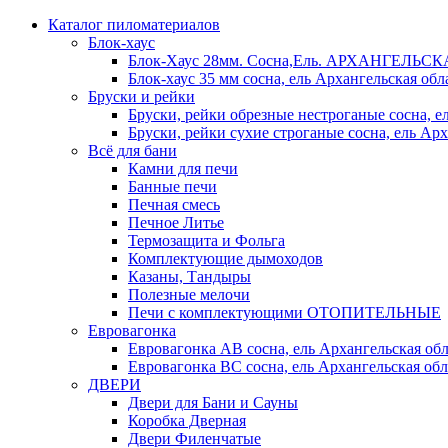
Каталог пиломатериалов
Блок-хаус
Блок-Хаус 28мм. Сосна,Ель. АРХАНГЕЛЬС
Блок-хаус 35 мм сосна, ель Архангельская обл
Бруски и рейки
Бруски, рейки обрезные нестроганые сосна, е
Бруски, рейки сухие строганые сосна, ель Арх
Всё для бани
Камни для печи
Банные печи
Печная смесь
Печное Литье
Термозащита и Фольга
Комплектующие дымоходов
Казаны, Тандыры
Полезные мелочи
Печи с комплектующими ОТОПИТЕЛЬНЫЕ
Евровагонка
Евровагонка АВ сосна, ель Архангельская обл
Евровагонка ВС сосна, ель Архангельская обл
ДВЕРИ
Двери для Бани и Сауны
Коробка Дверная
Двери Филенчатые